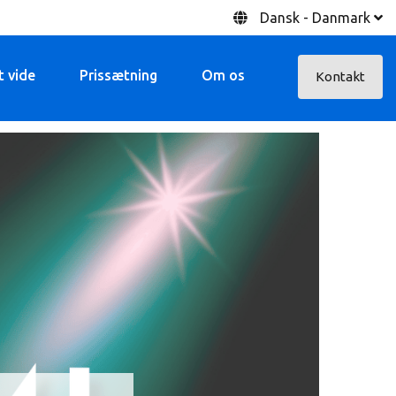
Dansk - Danmark
t vide
Prissætning
Om os
Kontakt