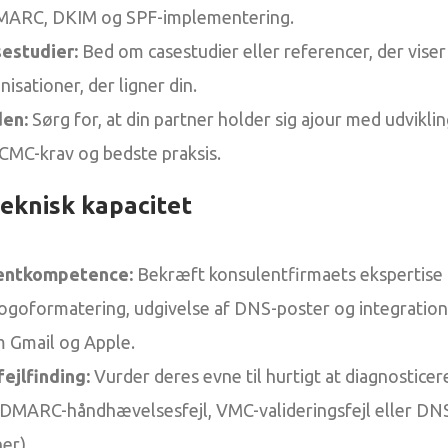
DMARC, DKIM og SPF-implementering.
estudier:
Bed om casestudier eller referencer, der viser
nisationer, der ligner din.
den:
Sørg for, at din partner holder sig ajour med udvikli
CMC-krav og bedste praksis.
eknisk kapacitet
entkompetence:
Bekræft konsulentfirmaets ekspertise
ogoformatering, udgivelse af DNS-poster og integration
 Gmail og Apple.
fejlfinding:
Vurder deres evne til hurtigt at diagnosticer
. DMARC-håndhævelsesfejl, VMC-valideringsfejl eller DN
er).