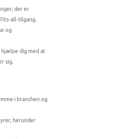
inger, der er
its-all-tilgang.
se og
t hjælpe dig med at
r sig.
dømme i branchen og
byrer, herunder