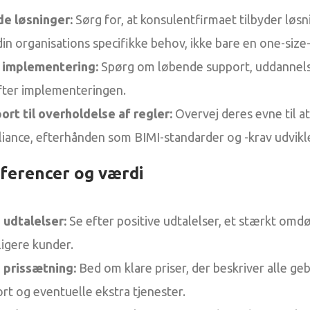
e løsninger:
Sørg for, at konsulentfirmaet tilbyder løsn
in organisations specifikke behov, ikke bare en one-size-f
 implementering:
Spørg om løbende support, uddannel
ter implementeringen.
rt til overholdelse af regler:
Overvej deres evne til a
ance, efterhånden som BIMI-standarder og -krav udvikle
erencer og værdi
dtalelser:
Se efter positive udtalelser, et stærkt om
ligere kunder.
 prissætning:
Bed om klare priser, der beskriver alle ge
ort og eventuelle ekstra tjenester.