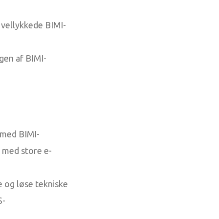
 vellykkede BIMI-
ngen af BIMI-
 med BIMI-
 med store e-
e og løse tekniske
S-