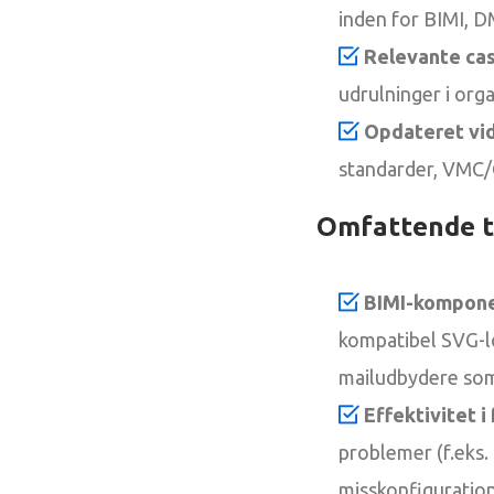
inden for BIMI, 
Relevante cas
udrulninger i orga
Opdateret vi
standarder, VMC/
Omfattende t
BIMI-kompon
kompatibel SVG-l
mailudbydere som
Effektivitet i 
problemer (f.eks
misskonfiguration