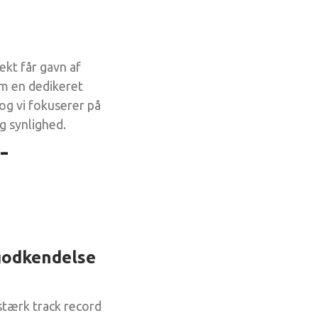
ekt får gavn af
m en dedikeret
og vi fokuserer på
g synlighed.
-
godkendelse
tærk track record