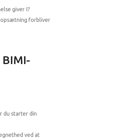
lse giver I?
-opsætning forbliver
 BIMI-
r du starter din
 egnethed ved at