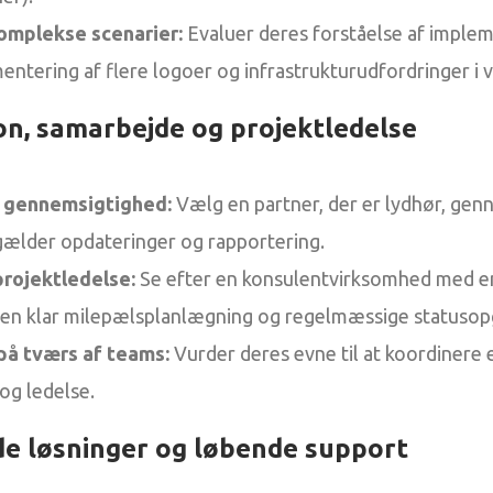
komplekse scenarier:
Evaluer deres forståelse af implem
tering af flere logoer og infrastrukturudfordringer i 
n, samarbejde og projektledelse
 gennemsigtighed:
Vælg en partner, der er lydhør, gen
 gælder opdateringer og rapportering.
projektledelse:
Se efter en konsulentvirksomhed med en
r en klar milepælsplanlægning og regelmæssige statusop
på tværs af teams:
Vurder deres evne til at koordinere 
og ledelse.
e løsninger og løbende support