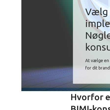
Vælg 
imple
Nøgle
konsu
At vælge en 
for dit bran
Hvorfor e
BIMI-kon