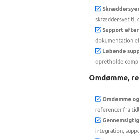
Skræddersyed
skræddersyet til d
Support efter
dokumentation ef
Løbende suppo
opretholde compli
Omdømme, ref
Omdømme og u
referencer fra tid
Gennemsigtig
integration, supp