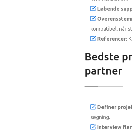
Løbende supp
Overensstemm
kompatibel, når 
Referencer:
Ka
Bedste pr
partner
Definer proje
søgning.
Interview fle