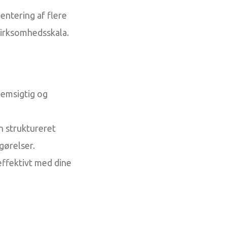
entering af flere
virksomhedsskala.
nemsigtig og
 struktureret
gørelser.
effektivt med dine