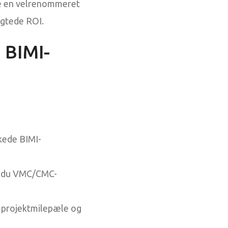
ge en velrenommeret
igtede ROI.
 BIMI-
kede BIMI-
 du VMC/CMC-
f projektmilepæle og