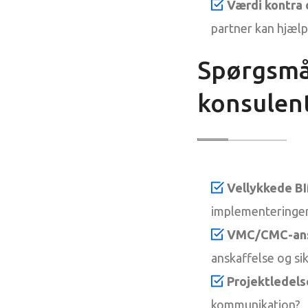
Værdi kontra 
partner kan hjælp
Spørgsmål
konsulen
Vellykkede B
implementeringer
VMC/CMC-ansk
anskaffelse og s
Projektledels
kommunikation?