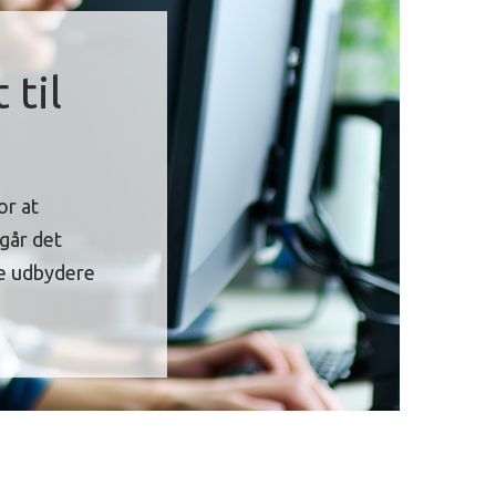
 til
or at
går det
ge udbydere