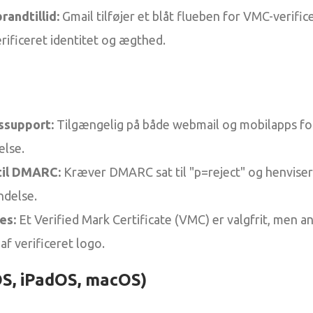
randtillid:
Gmail tilføjer et blåt flueben for VMC-verifi
erificeret identitet og ægthed.
ssupport:
Tilgængelig på både webmail og mobilapps fo
else.
til DMARC:
Kræver DMARC sat til "p=reject" og henviser 
ndelse.
es:
Et Verified Mark Certificate (VMC) er valgfrit, men an
af verificeret logo.
OS, iPadOS, macOS)