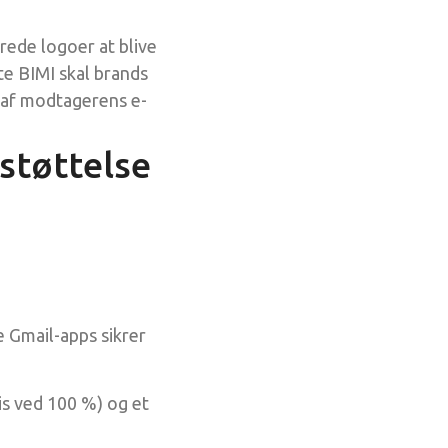
erede logoer at blive
e BIMI skal brands
 af modtagerens e-
støttelse
 Gmail-apps sikrer
 ved 100 %) og et