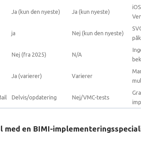
iOS
Ja (kun den nyeste)
Ja (kun nyeste)
Ven
SV
ja
Nej (kun den nyeste)
på
Ing
Nej (fra 2025)
N/A
bek
Man
Ja (varierer)
Varierer
mul
Gra
ail
Delvis/opdatering
Nej/VMC-tests
imp
l med en BIMI-implementeringsspecial