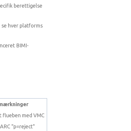
ecifik berettigelse
 se hver platforms
nceret BIMI-
mærkninger
t flueben med VMC
RC "p=reject"