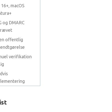
 16+, macOS
tura+
G og DMARC
krævet
en offentlig
endtgørelse
uel verifikation
ig
dvis
lementering
ist