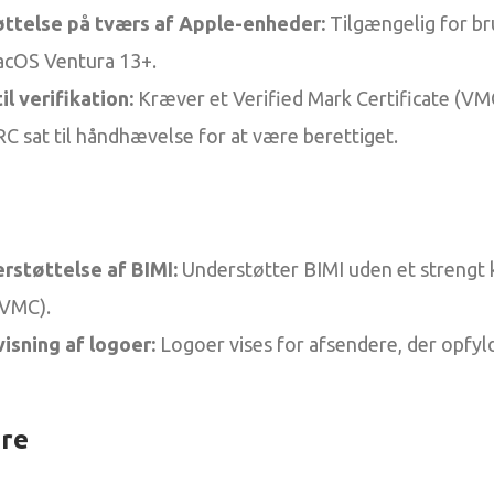
ttelse på tværs af Apple-enheder:
Tilgængelig for br
acOS Ventura 13+.
il verifikation:
Kræver et Verified Mark Certificate (VM
 sat til håndhævelse for at være berettiget.
erstøttelse af BIMI:
Understøtter BIMI uden et strengt 
(VMC).
isning af logoer:
Logoer vises for afsendere, der opfyl
re