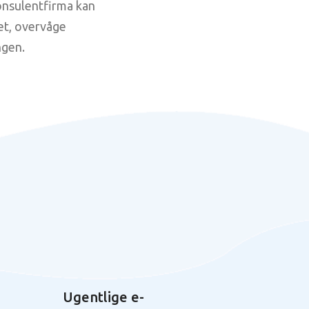
konsulentfirma kan
et, overvåge
ngen.
Ugentlige e-