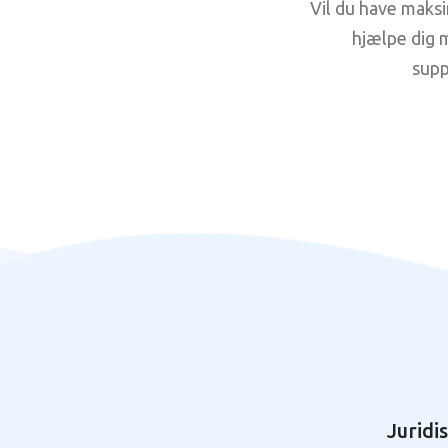
Vil du have maksi
hjælpe dig 
supp
Juridi