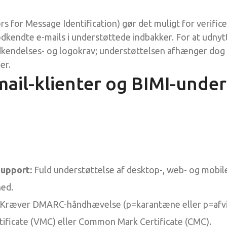
rs for Message Identification) gør det muligt for verific
kendte e-mails i understøttede indbakker. For at udnytt
dkendelses- og logokrav; understøttelsen afhænger dog
er.
mail-klienter og BIMI-under
upport:
Fuld understøttelse af desktop-, web- og mobile
hed.
Kræver DMARC-håndhævelse (p=karantæne eller p=afvis
tificate (VMC) eller Common Mark Certificate (CMC).