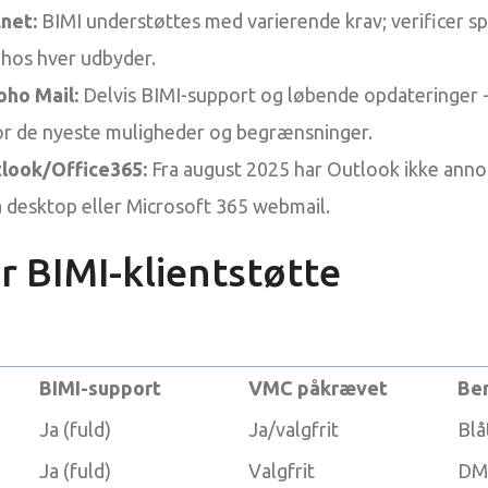
net:
BIMI understøttes med varierende krav; verificer sp
k hos hver udbyder.
oho Mail:
Delvis BIMI-support og løbende opdateringer -
r de nyeste muligheder og begrænsninger.
look/Office365:
Fra august 2025 har Outlook ikke anno
 desktop eller Microsoft 365 webmail.
r BIMI-klientstøtte
BIMI-support
VMC påkrævet
Be
Ja (fuld)
Ja/valgfrit
Blå
Ja (fuld)
Valgfrit
DMA