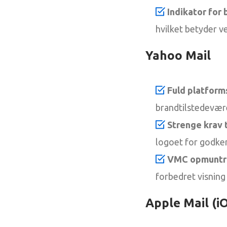
Indikator for b
hvilket betyder v
Yahoo Mail
Fuld platform
brandtilstedevær
Strenge krav 
logoet for godke
VMC opmuntr
forbedret visning 
Apple Mail (i