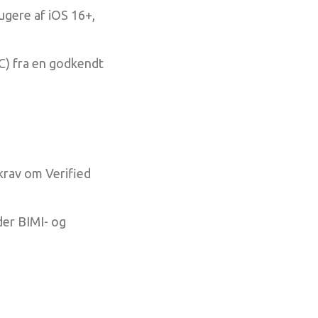
ugere af iOS 16+,
C) fra en godkendt
krav om Verified
der BIMI- og