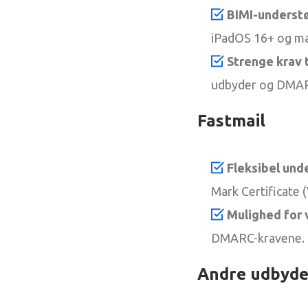
BIMI-understø
iPadOS 16+ og m
Strenge krav t
udbyder og DMARC
Fastmail
Fleksibel und
Mark Certificate 
Mulighed for v
DMARC-kravene.
Andre udbyde