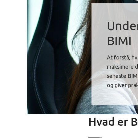
Under
BIMI
At forstå, h
maksimere di
seneste BIMI
og giver prak
Hvad er B